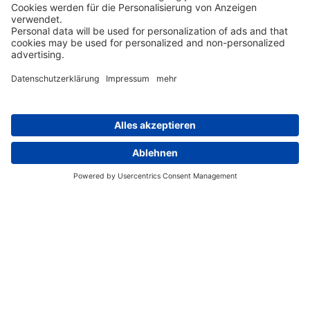
6 Tage geführte Wandertour - Classic Larapinta Trek
6 Tage Wanderreise - Baustein
Gruppe mit max. 12 Teilnehmern
englischsprachig geführt
ab 2.485 € p.P. im DZ
Reisebeginn: Immer Montag, Mittwoch und
Sonntag von April bis September
ab / bis Alice Springs
West
Mount
Ormiston
Standley
MacDonnell
Sonder,
Gorge,
Chasm,
Ranges,