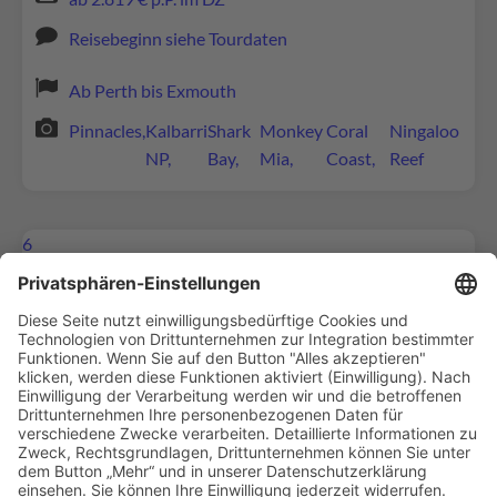
Reisebeginn siehe Tourdaten
Ab Perth bis Exmouth
Pinnacles,
Kalbarri
Shark
Monkey
Coral
Ningaloo
NP,
Bay,
Mia,
Coast,
Reef
6
Tage