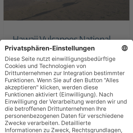
Hawaii Vulcanoes National
Park: Highlights und
Überblick
Pele, hawaiianische Göttin des Feuers und
der Vulkane, scheint hier, im größten
Nationalpark des US-Staats Hawaii,
tatsächlich noch ihr Unwesen zu treiben.
Vielleicht besser als an jedem anderen Ort
der Welt lassen sich im knapp 1400 km2
großen Biosphärenreservat, das seit 1987