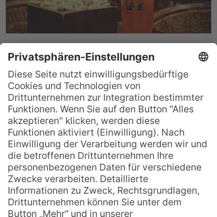
Berühmte Tiki Drinks:
Singapore Sling
Der beliebte Cocktail Singapore Sling
gehört zu den ältesten Drinks überhaupt.
In seiner langen Geschichte wechselte er
nicht nur seinen Namen, auch die Zutaten
variierten immer wieder. Erst durch das
Hinzufügen von Fruchtsäften in den 30er
Jahren wurde aus dem eigentlich recht
farblosen Singapore Sling ein klassischer,