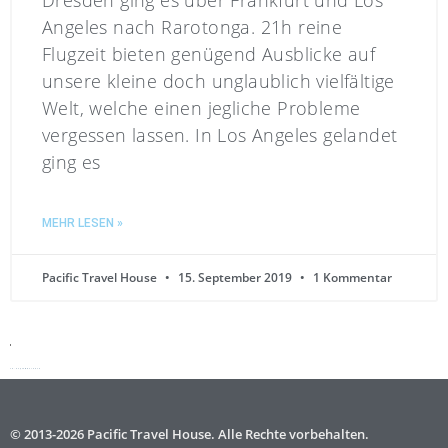
Dresden ging es über Frankfurt und Los
Angeles nach Rarotonga. 21h reine
Flugzeit bieten genügend Ausblicke auf
unsere kleine doch unglaublich vielfältige
Welt, welche einen jegliche Probleme
vergessen lassen. In Los Angeles gelandet
ging es
MEHR LESEN »
Pacific Travel House
15. September 2019
1 Kommentar
15. September 2019
© 2013-2026 Pacific Travel House. Alle Rechte vorbehalten.