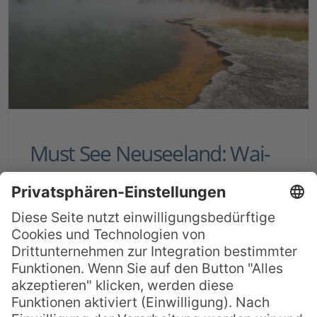
Must See Neuseeland: Wai-
O-Tapu Thermalquellen
Der Waiotapu Thermalpark ist
Neuseelands bunteste Attraktion: Nur
einen Katzensprung von Rotorua entfernt,
liegt der Waiotapu Thermalpark in einer
geothermisch sehr aktiven Region. Aus