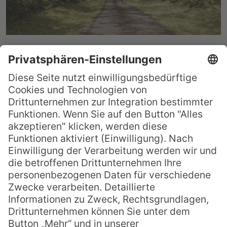
Der Varirata Nationalpark in
Papua Neuguinea
Der Variata Nationalpark in Papua
Neuguinea ist ein Traum für alle, die das
Abenteuer in freier Natur lieben! Nur etwa
45 Minuten Fahrzeit von Port Moresby
entfernt, betritt man hier unberührte
Natur und erlebt Papuas einzigartige Flora
und Fauna hautnah. Der Varirata National
Park ist Papua Neuguineas erster und