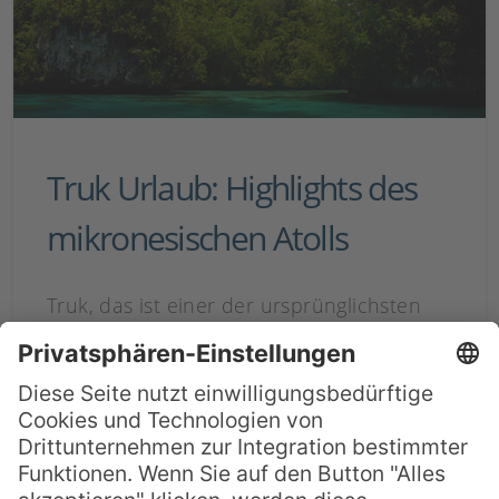
Truk Urlaub: Highlights des
mikronesischen Atolls
Truk, das ist einer der ursprünglichsten
und paradiesischsten Orte der Welt, einer
der abgelegensten und
abenteuerreichsten zugleich, einer der
entschleunigsten und ursprünglichsten
zudem. Truk, das war einmal. Gott sei
Dank jedoch nur im wörtlichen Sinne: