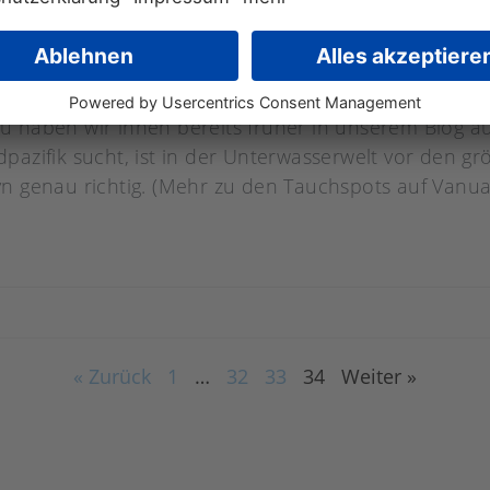
Vanuatu noch nicht wussten
haben wir ihnen bereits früher in unserem Blog aus
zifik sucht, ist in der Unterwasserwelt vor den größ
 genau richtig. (Mehr zu den Tauchspots auf Vanuatu
« Zurück
1
…
32
33
34
Weiter »