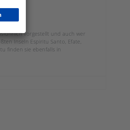
führlich vorgestellt und auch wer
ten Inseln Espiritu Santo, Efate,
 finden sie ebenfalls in