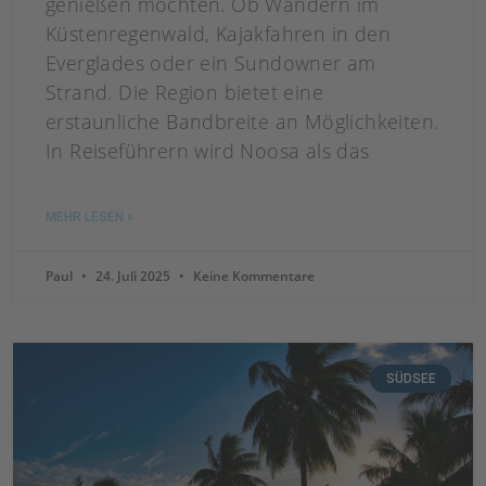
genießen möchten. Ob Wandern im
Küstenregenwald, Kajakfahren in den
Everglades oder ein Sundowner am
Strand. Die Region bietet eine
erstaunliche Bandbreite an Möglichkeiten.
In Reiseführern wird Noosa als das
MEHR LESEN »
Paul
24. Juli 2025
Keine Kommentare
SÜDSEE