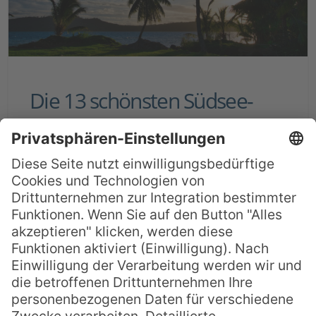
Die 13 schönsten Südsee-
Inseln
Die Südsee hat ihren Ruf als
Postkartenidylle nicht umsonst – und ist
angesagt wie nie zuvor. Kein Wunder,
denn nirgendwo sonst auf der Welt findet
man eine solche Vielfalt an herrlichen
Inseln. Vom unvergesslichen Outdoor-
Abenteuer bis hin zum Verwöhnurlaub
mit Spa und Strandzugang – die Südsee