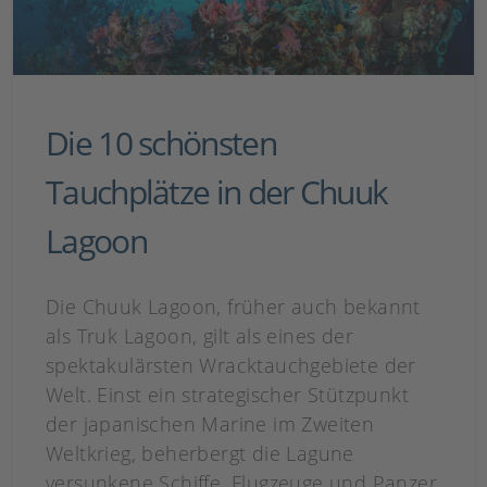
Die 10 schönsten
Tauchplätze in der Chuuk
Lagoon
Die Chuuk Lagoon, früher auch bekannt
als Truk Lagoon, gilt als eines der
spektakulärsten Wracktauchgebiete der
Welt. Einst ein strategischer Stützpunkt
der japanischen Marine im Zweiten
Weltkrieg, beherbergt die Lagune
versunkene Schiffe, Flugzeuge und Panzer