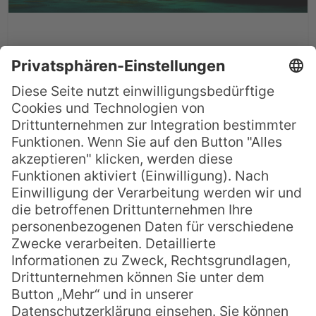
Truk Urlaub: Highlights des
mikronesischen Atolls
Truk, das ist einer der ursprünglichsten
und paradiesischsten Orte der Welt, einer
der abgelegensten und
abenteuerreichsten zugleich, einer der
entschleunigsten und ursprünglichsten
zudem. Truk, das war einmal. Gott sei
Dank jedoch nur im wörtlichen Sinne:
Und zwar in den kurzen Jahren zwischen
1899 und dem ersten Weltkrieg, als die
sich