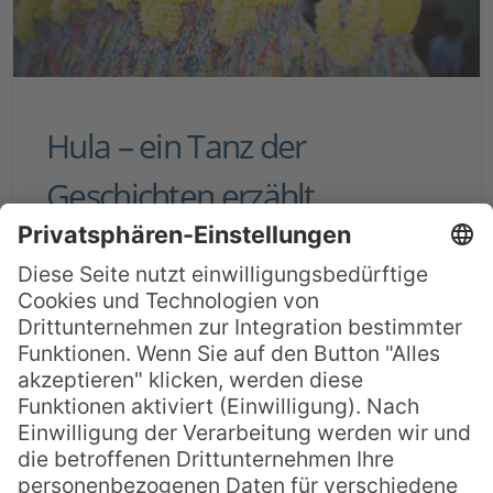
Hula – ein Tanz der
Geschichten erzählt
Auf Hawaii erfährt man die schönsten
Geschichten der Inseln während eines
Hula Tanzes. Die überlieferten
Geschichten werden dem Zuschauer
durch Bewegungen des Körpers im Takt
zur einheimischen Musik weitergegeben.
Auf Hawaii wird Hula traditionell in
hawaiianischer Sprache und unter der