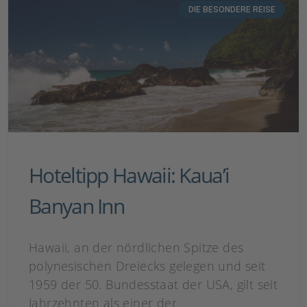
DIE BESONDERE REISE
Hoteltipp Hawaii: Kaua’i
Banyan Inn
Hawaii, an der nördlichen Spitze des
polynesischen Dreiecks gelegen und seit
1959 der 50. Bundesstaat der USA, gilt seit
Jahrzehnten als einer der