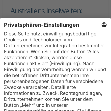
Australiens Inselwelten:
Victoria, Südaustralien und
das Northern Territory
Im Süden und Norden des Kontinentes
finden Sie beeindruckende Inseln, die auf
einer Australien Reise nicht fehlen sollten.
Lassen Sie sich verzaubern von der
Tierwelt Südaustraliens und der
Freundlichkeit der Aborigines im Norden
des Landes. Hier finden Sie eine
Übersicht verschiedener Inseln in Victoria,
Südaustralien und dem Northern
Territory. »