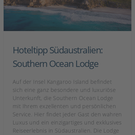
Hoteltipp Südaustralien:
Southern Ocean Lodge
Auf der Insel Kangaroo Island befindet
sich eine ganz besondere und luxuriöse
Unterkunft, die Southern Ocean Lodge
mit Ihrem exzellenten und persönlichen
Service. Hier findet jeder Gast den wahren
Luxus und ein einzigartiges und exklusives
Reiseerlebnis in Südaustralien. Die Lodge