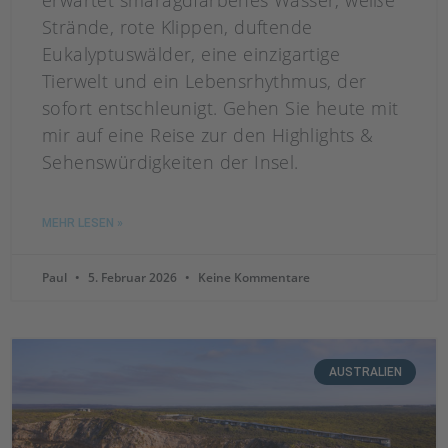
erwartet smaragdfarbenes Wasser, weiße
Strände, rote Klippen, duftende
Eukalyptuswälder, eine einzigartige
Tierwelt und ein Lebensrhythmus, der
sofort entschleunigt. Gehen Sie heute mit
mir auf eine Reise zur den Highlights &
Sehenswürdigkeiten der Insel.
MEHR LESEN »
Paul
5. Februar 2026
Keine Kommentare
AUSTRALIEN