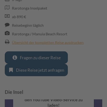
Rarotonga Inselpaket
ab 890 €
Reisebeginn täglich
Rarotonga / Manuia Beach Resort
Übersicht der kompletten Reise ausdrucken
Fragen zu dieser Reise
Diese Reise jetzt anfragen
Die Insel
Wir benötigen Ihre Zustimmung, um
den YouTube Video-Service zu
laden!