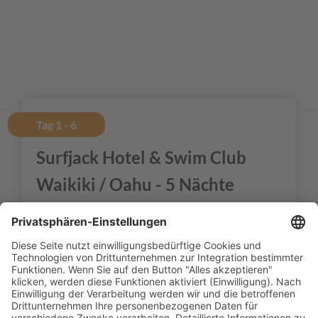
Tag 1 - 6
Surfjack Hotel & Swim Club
Waikiki / Oahu - 5 Nächte
Nach der Ankunft in
Honolulu
wartet ein Shuttle
Bus auf Sie, der Sie zu Ihrer Unterkunft, dem
Surfjack Hotel in Waikiki
bringt. Hier verbringen
Sie die nächsten 5
Nächte
in einem Standard
Zimmer. Das Hotel Surfjack ist ein beliebtes
Resort im Vintage Stil in Honolulu, nur 7