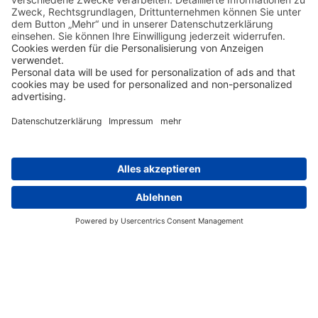
Gehminuten vom
Strand von Waikiki
gelegen. Es
bietet seinen Gästen einen atemberaubenden
Blick auf den Pazifik sowie komfortable
Unterkünfte in einer erstklassigen Lage. Nach 5
Nächten bringt Sie der Shuttle Bus zurück zum
Flughafen.
Tag 6
Interisland Flug von Honolulu/Oahu nach
Lihue/Kauai mit Hawaiian Airlines.