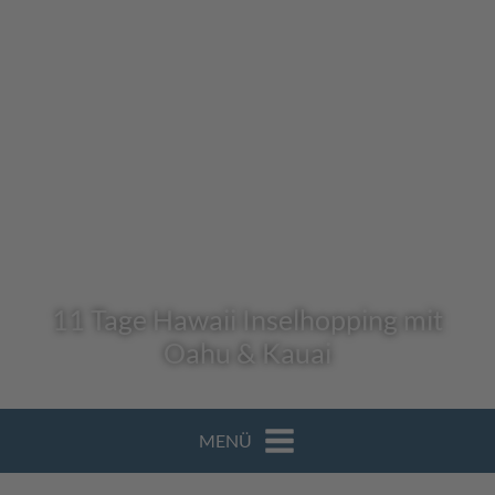
11 Tage Hawaii Inselhopping mit
Oahu & Kauai
MENÜ