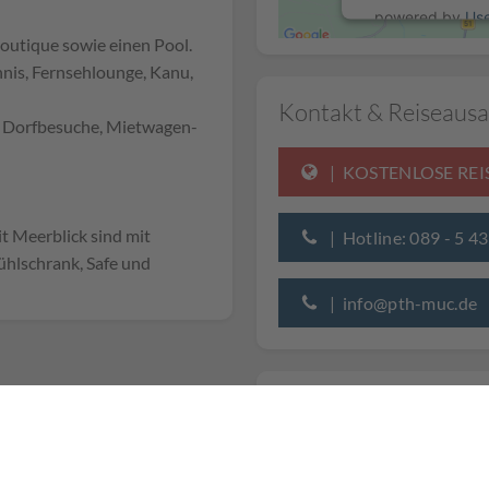
powered by
Us
Boutique sowie einen Pool.
nnis, Fernsehlounge, Kanu,
Kontakt & Reiseausa
 Dorfbesuche, Mietwagen-
| KOSTENLOSE RE
t Meerblick sind mit
| Hotline: 089 - 5 4
ühlschrank, Safe und
| info@pth-muc.de