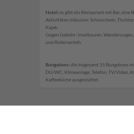
Hotel:
es gibt ein Restaurant mit Bar, eine 
Aktivitäten inklusive: Schnorcheln, Tischte
Kajak.
Gegen Gebühr: Inseltouren, Wanderungen,
und Rollerverleih.
Bungalows:
die insgesamt 15 Bungalows mi
DU/WC, Klimaanlage, Telefon, TV/Video, K
Kaffeeküche ausgestattet.