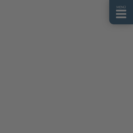
MENÜ
ntakt
er uns
niguides
stebuch
AQ