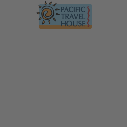
Australien
Ko
Australien im Überblick
Üb
Neuseeland
Neuseeland im Überblick
Mi
Südsee
Gä
Hawaii
Hawaii im Überblick
F