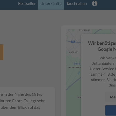
Bestseller
Unterkünfte
Tauchreisen
Wir benötige
Google M
Wir verwe
Drittanbieters
Dieser Service 
sammeln. Bitte 
stimmen Sie d
dies
re in der Nähe des Ortes
Meh
nuten Fahrt. Es liegt sehr
aubendem Blick auf das