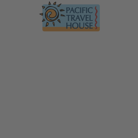
Australien
Ko
Australien im Überblick
Üb
Neuseeland
Neuseeland im Überblick
Mi
Südsee
Gä
Hawaii
Hawaii im Überblick
F