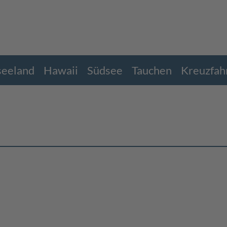
eeland
Hawaii
Südsee
Tauchen
Kreuzfah