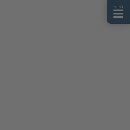
MENÜ
ntakt
er uns
niguides
stebuch
AQ