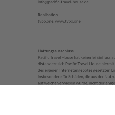
info@pacific-travel-house.de
Realisation
typo.one, www.typo.one
Haftungsausschluss
Pacific Travel House hat keinerlei Einfluss 
distanziert sich Pacific Travel House hiermit 
des eigenen Internetangebotes gesetzten Lin
insbesondere für Schäden, die aus der Nutzu
auf welche verwiesen wurde, nicht derjenige, 
anderen Seiten im Internet gelegt. Für all di
gelinkten Seiten haben. Deshalb distanzieren
gilt für alle auf dieser Homepage ausgebracht
Urheberrechte und sonstige Sonderschut