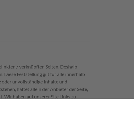
gelinkten / verknüpften Seiten. Deshalb
. Diese Feststellung gilt für alle innerhalb
e oder unvollständige Inhalte und
ehen, haftet allein der Anbieter der Seite,
t. Wir haben auf unserer Site Links zu
s auf die Gestaltung und die Inhalte der
Seiten auf dieser Homepage. Diese Erklärung
.