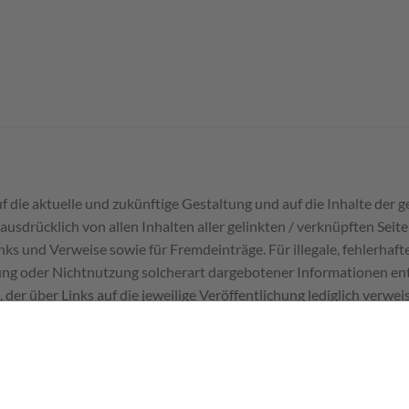
auf die aktuelle und zukünftige Gestaltung und auf die Inhalte der 
ausdrücklich von allen Inhalten aller gelinkten / verknüpften Seiten
ks und Verweise sowie für Fremdeinträge. Für illegale, fehlerhaft
ng oder Nichtnutzung solcherart dargebotener Informationen entst
der über Links auf die jeweilige Veröffentlichung lediglich verweis
ese Links gilt: Wir betonen ausdrücklich, dass wir keinerlei Einflus
 wir uns hiermit ausdrücklich von allen Inhalten aller gelinkten 
en Links und für alle Inhalte der Seiten, zu denen die Links führen
zrechte