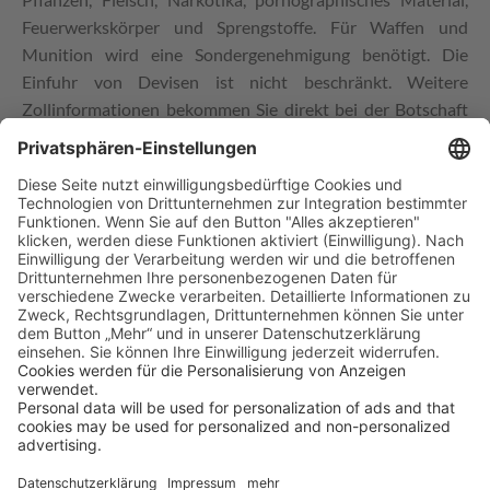
Feuerwerkskörper und Sprengstoffe. Für Waffen und
Munition wird eine Sondergenehmigung benötigt. Die
Einfuhr von Devisen ist nicht beschränkt. Weitere
Zollinformationen bekommen Sie direkt bei der Botschaft
unter
https://solomons.gov.sb/ministry-of-finance-and-
treasury/customs-and-excise-division/
.
Besondere strafrechtliche Vorschriften
Bitte beachten Sie, dass homosexuelle Aktivitäten auf den
Salomonen illegal sind und strafrechtlich verfolgt werden.
Ein Verstoß wird bis hin zur Gefängnisstrafe geahndet.
Zeitzonen & Klima
Auf den Salomonen herrscht
Solomon Islands Time (SBT)
.