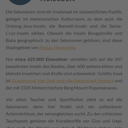
Die Salomonen sind ein Inselstaat im südwestlichen Pazifik,
gelegen im melanesischen Kulturraum, zu dem auch die
Ontong-Java-Inseln, die Rennell-Inseln und die Santa-
Cruz-Inseln zählen. Obwohl die Inseln Bougainville und
Buka geographisch zu den Salomonen gehören, sind diese
Staatsgebiet von
Papua-Neuguinea
.
Nur
etwa 625.000 Einwohner
verteilen sich auf die 347
bewohnten Inseln des Staates, über 600 weitere kleine und
kleinste Inselchen und Atolle sind unbewohnt. Größte Insel
ist
Guadalcanal, hier liegt auch die Hauptstadt Honiara
und
der mit 2335 Metern höchste Berg Mount Popomanaseu.
Vor allem Taucher und Sportfischer zieht es auf die
Salomonen, denn hier findet sich ein unfassbarer
Artenreichtum, der seinesgleichen sucht. Zu den schönsten
Tauchspots gehören die Korallenriffe vor Gizo und Uepi,
aber auch die Wracks aus dem II. Weltkrieg ziehen viele