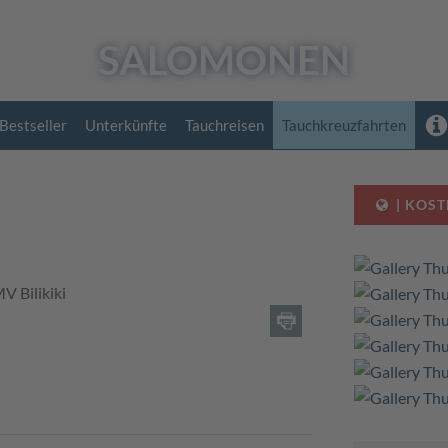
SALOMONEN
Bestseller
Unterkünfte
Tauchreisen
Tauchkreuzfahrten
| KOST
V Bilikiki