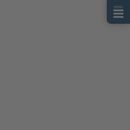
MENÜ
ntakt
er uns
niguides
stebuch
AQ