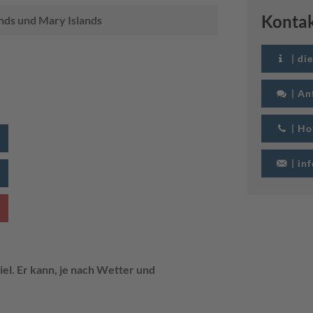
Konta
lands und Mary Islands
| di
| An
| Ho
| in
iel. Er kann, je nach Wetter und