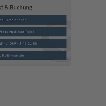
kt & Buchung
ese Reise buchen
frage zu dieser Reise
tline: 089 - 5 43 21 80
fo@pth-muc.de