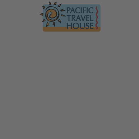
Australien
Ko
Australien im Überblick
Üb
Neuseeland
Neuseeland im Überblick
Mi
Südsee
Gä
Hawaii
Hawaii im Überblick
F