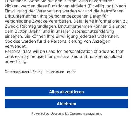
Tag 2
Transfer zum Hafen.
40-minütige Fährfahrt von Papeete mit der
Fähre Aremiti nach Moorea.
Weitere Stationen der
Reise ansehen