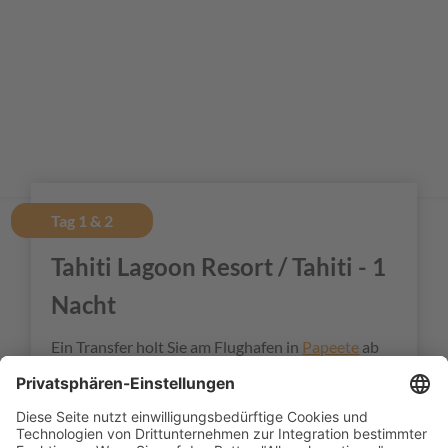
Tag 1 & 2
Tahiti Lagoon Resort / Tahiti - 1
Nacht
Ein Transfer holt Sie am Flughafen in
Papeete
ab
und bringt Sie in zum
Tahiti Lagoon Resort
, wo
Sie
eine Nach
t
in einem Garden Room mit
Frühstück verbringen. Am nächsten Morgen
werden Sie abgeholt und zum Hafen gebracht.