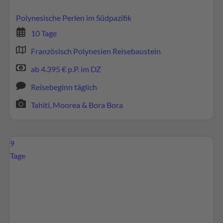
zu, um diese Inhalte anzuzeigen.
Polynesische Perlen im Südpazifik
10 Tage
Mehr Informationen
Französisch Polynesien Reisebaustein
Akzeptieren
ab 4.395 € p.P. im DZ
powered by
Usercentrics Consent Management
Reisebeginn täglich
Platform
Tahiti, Moorea & Bora Bora
9
Tage
Wir benötigen Ihre Zustimmung, um den
Google Maps-Service zu laden!