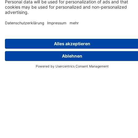
8
Tage
Wir benötigen Ihre Zustimmung, um den
Google Maps-Service zu laden!
Wir verwenden Google Maps, um Inhalte
einzubetten. Dieser Service kann Daten zu Ihren
Aktivitäten sammeln. Bitte lesen Sie die Details
durch und stimmen Sie der Nutzung des Service
zu, um diese Inhalte anzuzeigen.
Traumtage auf den Inseln
8 Tage
Mehr Informationen