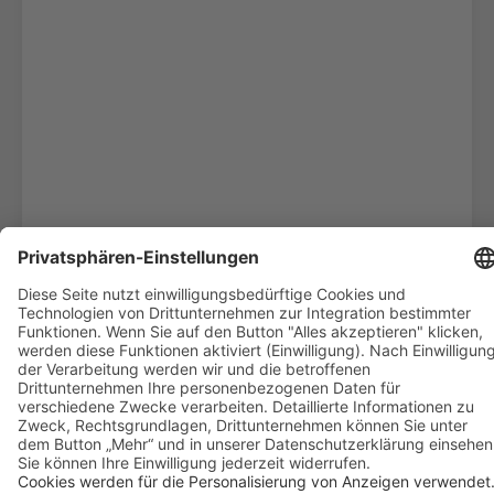
Wir benötigen Ihre Zustimmung, um den
Google Maps-Service zu laden!
Wir verwenden Google Maps, um Inhalte
einzubetten. Dieser Service kann Daten zu Ihren
Aktivitäten sammeln. Bitte lesen Sie die Details
durch und stimmen Sie der Nutzung des Service
zu, um diese Inhalte anzuzeigen.
Polynesien Natur Pur
12 Tage
Mehr Informationen
Französisch Polynesien Reisebaustein
Akzeptieren
ab 2.830 € p.P. im DZ
powered by
Usercentrics Consent Management
Reisebeginn täglich
Platform
Tahiti, Moorea & Tahaa