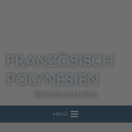
FRANZÖSISCH
POLYNESIEN
Reisebausteine
MENÜ