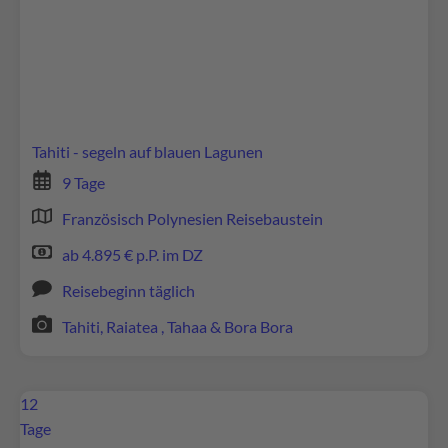
Wir verwenden Google Maps, um Inhalte
einzubetten. Dieser Service kann Daten zu Ihren
Aktivitäten sammeln. Bitte lesen Sie die Details
durch und stimmen Sie der Nutzung des Service
zu, um diese Inhalte anzuzeigen.
Tahiti - segeln auf blauen Lagunen
9 Tage
Mehr Informationen
Französisch Polynesien Reisebaustein
Akzeptieren
ab 4.895 € p.P. im DZ
powered by
Usercentrics Consent Management
Reisebeginn täglich
Platform
Tahiti, Raiatea , Tahaa & Bora Bora
12
Tage