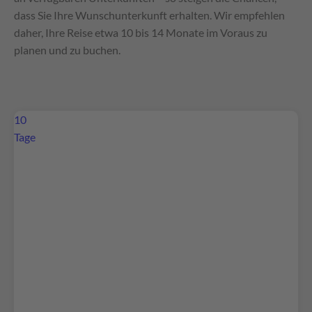
dass Sie Ihre Wunschunterkunft erhalten. Wir empfehlen
daher, Ihre Reise etwa 10 bis 14 Monate im Voraus zu
planen und zu buchen.
10
Tage
Wir benötigen Ihre Zustimmung, um den
Google Maps-Service zu laden!
Wir verwenden Google Maps, um Inhalte
einzubetten. Dieser Service kann Daten zu Ihren
Aktivitäten sammeln. Bitte lesen Sie die Details
durch und stimmen Sie der Nutzung des Service