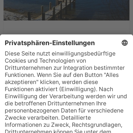
Queenstown für Adrenalin-
Junkies
Neuseeland ist ja eigentlich bekannt für
seine unvergleichlich schöne Natur, seine
Kiwis und seine Schafe. Aber Neuseeland
kann auch ganz anders. In Queenstown,
einem schönen Städtchen auf der
Südinsel wurde quasi der Adrenalin-Kick
geboren. Bungee-Jumping, Skydiving,
Rafting, Jetboat fahren, Canyon-Swing,…