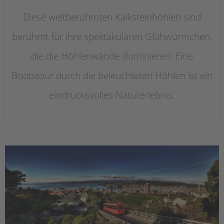
Diese weltberühmten Kalksteinhöhlen sind
berühmt für ihre spektakulären Glühwürmchen,
die die Höhlenwände illuminieren. Eine
Bootstour durch die beleuchteten Höhlen ist ein
eindrucksvolles Naturerlebnis.