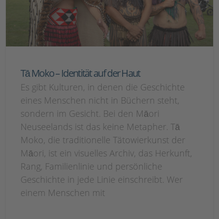
Tā Moko – Identität auf der Haut
Es gibt Kulturen, in denen die Geschichte
eines Menschen nicht in Büchern steht,
sondern im Gesicht. Bei den Māori
Neuseelands ist das keine Metapher. Tā
Moko, die traditionelle Tätowierkunst der
Māori, ist ein visuelles Archiv, das Herkunft,
Rang, Familienlinie und persönliche
Geschichte in jede Linie einschreibt. Wer
einem Menschen mit