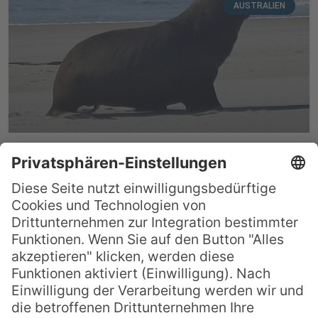
AUSTRALIEN
Kunden-Reisebericht: 13 Wochen Singapur,
Australien & Neuseeland 2025/2026
13 Wochen Urlaub – Perfekt ausgearbeitet
von Frau Birgit Böhm; Pacific Travel House.
November 2025 – Ein traumhafter Urlaub
beginnt. Los ging es ab München mit
Singapore Airlines nach Singapur. Frau
Böhm buchte mir einen einzelnen Sitzplatz