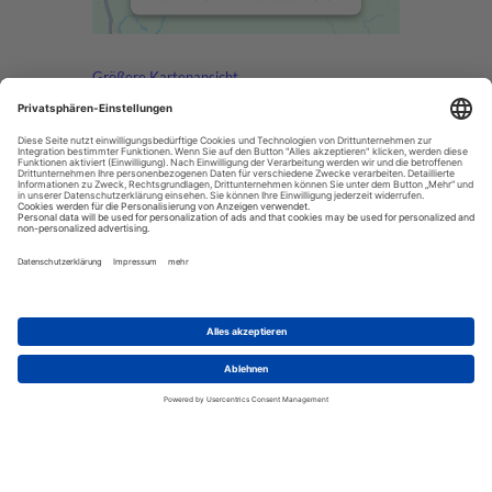
die Details durch und
stimmen Sie der
Nutzung des Service zu,
Größere Kartenansicht
um diese Karte
anzuzeigen.
JETZT KOSTENLOSEN TELEFON-BERATUNGSTE
Mehr Informationen
Akzeptieren
powered by
Usercentrics Consent
Management Platform
UNSER BÜRO
Schwanthalerstraße 100
D - 80336 München