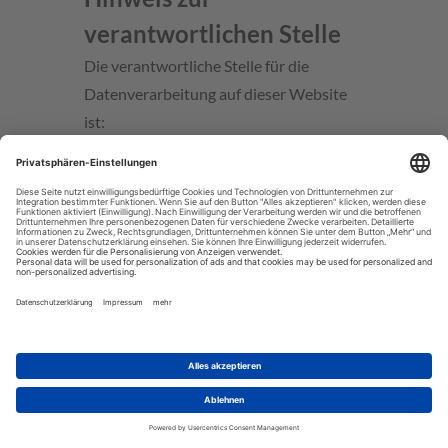
verantwortlichen Stelle
Die verantwortliche Stelle für die
Datenverarbeitung auf dieser Website
ist:
Pacific Travel House GmbH
Schwanthalerstraße 100
80336 München
Deutschland
Telefon: 089-54321 80
E-Mail: info@pth-muc.de
Verantwortliche Stelle ist die natürliche
oder juristische Person, die allein oder
gemeinsam mit anderen über die Zwecke
und Mittel der Verarbeitung von