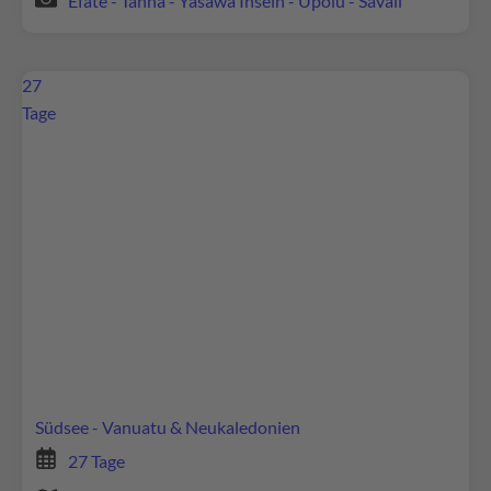
Efate - Tanna - Yasawa Inseln - Upolu - Savaii
27
Tage
Wir benötigen Ihre Zustimmung, um den
Google Maps-Service zu laden!
Wir verwenden Google Maps, um Inhalte
einzubetten. Dieser Service kann Daten zu Ihren
Aktivitäten sammeln. Bitte lesen Sie die Details
durch und stimmen Sie der Nutzung des Service
zu, um diese Inhalte anzuzeigen.
Südsee - Vanuatu & Neukaledonien
27 Tage
Mehr Informationen