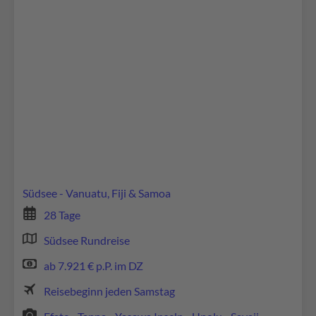
Wir benötigen Ihre Zustimmung, um den
Google Maps-Service zu laden!
Wir verwenden Google Maps, um Inhalte
einzubetten. Dieser Service kann Daten zu Ihren
Aktivitäten sammeln. Bitte lesen Sie die Details
durch und stimmen Sie der Nutzung des Service
zu, um diese Inhalte anzuzeigen.
Südsee - Vanuatu, Fiji & Samoa
28 Tage
Mehr Informationen
Südsee Rundreise
Akzeptieren
ab 7.921 € p.P. im DZ
powered by
Usercentrics Consent Management
Reisebeginn jeden Samstag
Platform