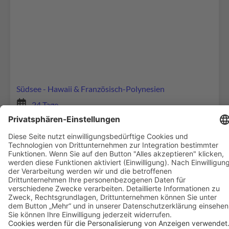
Google Maps-Service zu laden!
Wir verwenden Google Maps, um Inhalte
einzubetten. Dieser Service kann Daten zu Ihren
Aktivitäten sammeln. Bitte lesen Sie die Details
durch und stimmen Sie der Nutzung des Service
zu, um diese Inhalte anzuzeigen.
Südsee - Hawaii & Französisch-Polynesien
24 Tage
Mehr Informationen
Südsee Rundreise
Akzeptieren
ab 7.286 € p.P. im DZ
powered by
Usercentrics Consent Management
Reisebeginn jeden Dienstag
Platform
Maui - Kauai - Oahu - Tahiti - Moorea - Bora Bora
22