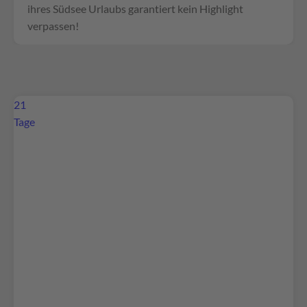
ihres Südsee Urlaubs garantiert kein Highlight
verpassen!
21
Tage
Wir benötigen Ihre Zustimmung, um den
Google Maps-Service zu laden!
Wir verwenden Google Maps, um Inhalte
einzubetten. Dieser Service kann Daten zu Ihren
Aktivitäten sammeln. Bitte lesen Sie die Details
durch und stimmen Sie der Nutzung des Service
zu, um diese Inhalte anzuzeigen.