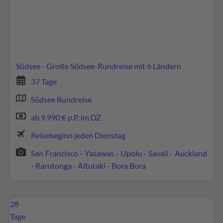
Wir verwenden Google Maps, um Inhalte
einzubetten. Dieser Service kann Daten zu Ihren
Aktivitäten sammeln. Bitte lesen Sie die Details
durch und stimmen Sie der Nutzung des Service
zu, um diese Inhalte anzuzeigen.
Südsee - Große Südsee-Rundreise mit 6 Ländern
37 Tage
Mehr Informationen
Südsee Rundreise
Akzeptieren
ab 9.990 € p.P. im DZ
powered by
Usercentrics Consent Management
Reisebeginn jeden Dienstag
Platform
San Francisco - Yasawas - Upolu - Savaii - Auckland
- Rarotonga - Aitutaki - Bora Bora
28
Tage