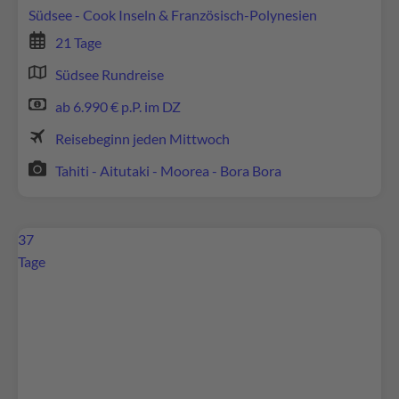
Südsee - Cook Inseln & Französisch-Polynesien
21 Tage
Mehr Informationen
Südsee Rundreise
Akzeptieren
ab 6.990 € p.P. im DZ
powered by
Usercentrics Consent Management
Reisebeginn jeden Mittwoch
Platform
Tahiti - Aitutaki - Moorea - Bora Bora
37
Tage
Wir benötigen Ihre Zustimmung, um den
Google Maps-Service zu laden!