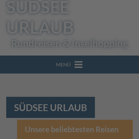
SÜDSEE
URLAUB
Rundreisen & Inselhopping
MENÜ
SÜDSEE URLAUB
Unsere beliebtesten Reisen