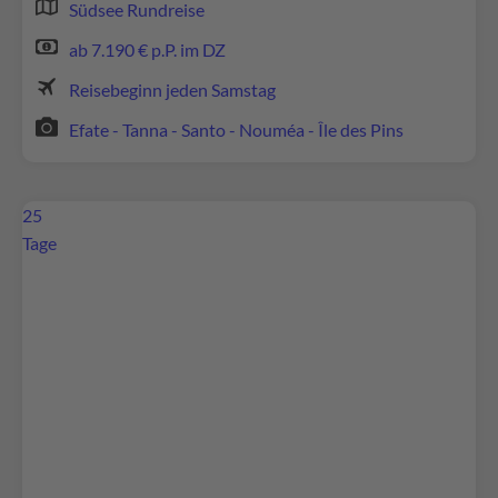
Südsee Rundreise
Akzeptieren
ab 7.190 € p.P. im DZ
powered by
Usercentrics Consent Management
Reisebeginn jeden Samstag
Platform
Efate - Tanna - Santo - Nouméa - Île des Pins
25
Tage
Wir benötigen Ihre Zustimmung, um den
Google Maps-Service zu laden!
Wir verwenden Google Maps, um Inhalte
einzubetten. Dieser Service kann Daten zu Ihren
Aktivitäten sammeln. Bitte lesen Sie die Details