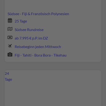
durch und stimmen Sie der Nutzung des Service
zu, um diese Inhalte anzuzeigen.
Südsee - Fiji & Französisch Polynesien
25 Tage
Mehr Informationen
Südsee Rundreise
Akzeptieren
ab 7.995 € p.P. im DZ
powered by
Usercentrics Consent Management
Reisebeginn jeden Mittwoch
Platform
Fiji - Tahiti - Bora Bora - Tikehau
24
Tage
Wir benötigen Ihre Zustimmung, um den