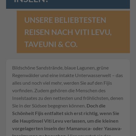
UNSERE BELIEBTESTEN
REISEN NACH VITI LEVU,
TAVEUNI & CO.
Bildschöne Sandstrände, blaue Lagunen, grüne
Regenwälder und eine intakte Unterwasserwelt – das
alles und noch viel mehr, werden Sie auf den Fijis
vorfinden. Zudem gehören die Menschen des
Inselstaates zu den nettesten und fröhlichsten, denen
Sie in der Südsee begegnen können.
Doch die
Schönheit Fijis entfaltet sich erst richtig, wenn Sie
die Hauptinsel Viti Levu verlassen, um die kleinen
vorgelagerten Inseln der Mamanuca- oder Yasawa-
Inselgruppe zu besuchen
. Hier erwartet sie das