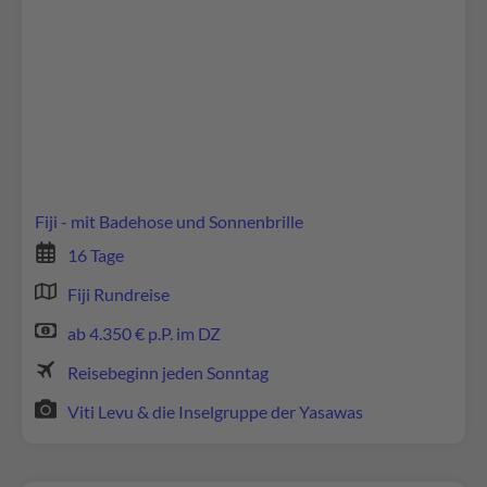
Wir benötigen Ihre Zustimmung, um den
Google Maps-Service zu laden!
Wir verwenden Google Maps, um Inhalte
einzubetten. Dieser Service kann Daten zu Ihren
Aktivitäten sammeln. Bitte lesen Sie die Details
durch und stimmen Sie der Nutzung des Service
zu, um diese Inhalte anzuzeigen.
Fiji - mit Badehose und Sonnenbrille
16 Tage
Mehr Informationen
Fiji Rundreise
Akzeptieren
ab 4.350 € p.P. im DZ
powered by
Usercentrics Consent Management
Reisebeginn jeden Sonntag
Platform
Viti Levu & die Inselgruppe der Yasawas