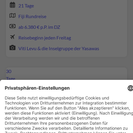
21 Tage
Mehr Informationen
Fiji Rundreise
Akzeptieren
ab 6.380 € p.P. im DZ
powered by
Usercentrics Consent Management
Reisebeginn jeden Freitag
Platform
Viti Levu & die Inselgruppe der Yasawas
30
Tage
Wir benötigen Ihre Zustimmung, um den
Google Maps-Service zu laden!
Wir verwenden Google Maps, um Inhalte