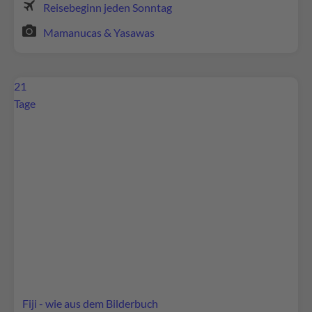
Reisebeginn jeden Sonntag
Platform
Mamanucas & Yasawas
21
Tage
Wir benötigen Ihre Zustimmung, um den
Google Maps-Service zu laden!
Wir verwenden Google Maps, um Inhalte
einzubetten. Dieser Service kann Daten zu Ihren
Aktivitäten sammeln. Bitte lesen Sie die Details
durch und stimmen Sie der Nutzung des Service
zu, um diese Inhalte anzuzeigen.
Fiji - wie aus dem Bilderbuch