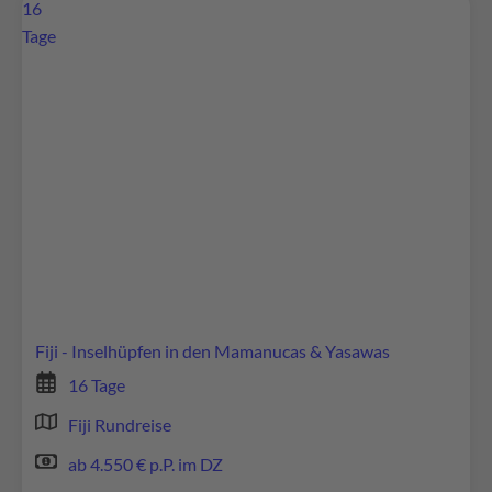
16
Tage
Wir benötigen Ihre Zustimmung, um den
Google Maps-Service zu laden!
Wir verwenden Google Maps, um Inhalte
einzubetten. Dieser Service kann Daten zu Ihren
Aktivitäten sammeln. Bitte lesen Sie die Details
durch und stimmen Sie der Nutzung des Service
zu, um diese Inhalte anzuzeigen.
Fiji - Inselhüpfen in den Mamanucas & Yasawas
16 Tage
Mehr Informationen
Fiji Rundreise
Akzeptieren
ab 4.550 € p.P. im DZ
powered by
Usercentrics Consent Management