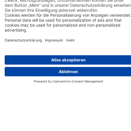
einzubetten. Dieser Service kann Daten zu Ihren
Aktivitäten sammeln. Bitte lesen Sie die Details
durch und stimmen Sie der Nutzung des Service
zu, um diese Inhalte anzuzeigen.
Fiji - Lagunen, Sand und Palmen pur!
30 Tage
Mehr Informationen
Fiji Rundreise
Akzeptieren
ab 9.180 € p.P. im DZ
powered by
Usercentrics Consent Management
Reisebeginn jeden Mittwoch
Platform
Inselwelt Viti Levu, Taveuni, Vanua Levu,
Mamanuca & Yasawa Inseln
23
Tage