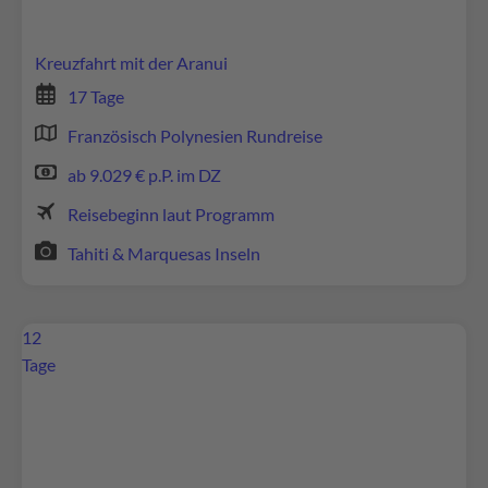
durch und stimmen Sie der Nutzung des Service
zu, um diese Inhalte anzuzeigen.
Kreuzfahrt mit der Aranui
Mehr Informationen
17 Tage
Französisch Polynesien Rundreise
Akzeptieren
ab 9.029 € p.P. im DZ
powered by
Usercentrics Consent Management
Platform
Reisebeginn laut Programm
Tahiti & Marquesas Inseln
12
Tage
Wir benötigen Ihre Zustimmung, um den