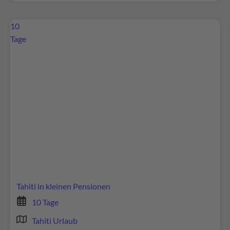
10
Tage
Wir benötigen Ihre Zustimmung, um den
Google Maps-Service zu laden!
Wir verwenden Google Maps, um Inhalte
einzubetten. Dieser Service kann Daten zu Ihren
Aktivitäten sammeln. Bitte lesen Sie die Details
durch und stimmen Sie der Nutzung des Service
zu, um diese Inhalte anzuzeigen.
Tahiti in kleinen Pensionen
Mehr Informationen
10 Tage
Tahiti Urlaub
Akzeptieren