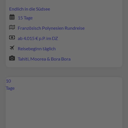
zu, um diese Inhalte anzuzeigen.
Endlich in die Südsee
Mehr Informationen
15 Tage
Französisch Polynesien Rundreise
Akzeptieren
ab 4.015 € p.P. im DZ
powered by
Usercentrics Consent Management
Platform
Reisebeginn täglich
Tahiti, Moorea & Bora Bora
10
Tage
Wir benötigen Ihre Zustimmung, um den
Google Maps-Service zu laden!