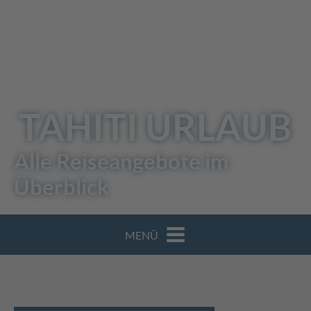
TAHITI URLAUB
Alle Reiseangebote im
Überblick
MENÜ