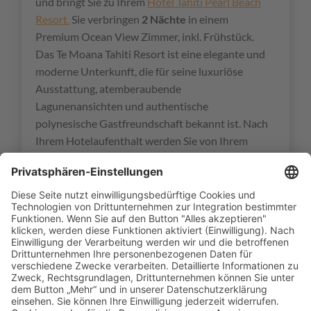
und bringt Sie zu Ihrem
Hotel Tahiti Pearl Beach
Resort.
Sie verbringen
2 Nächte
in einem
Premium Ocean View Zimmer, inkl. Frühstück.
Das Te Moana Tahiti Resort ist eine elegante und
moderne Unterkunft, die für seine luxuriöse
Ausstattung, atemberaubende
Lagunenansichten und authentische
polynesische Gastfreundschaft bekannt ist. Nach
Ihrem Hotelaufenthalt werden Sie von Ihrem
Transfer zum Hafen gebracht.
Weitere Stationen der
Reise ansehen