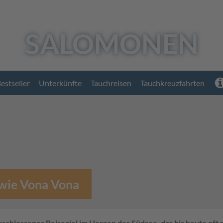
SALOMONEN
estseller
Unterkünfte
Tauchreisen
Tauchkreuzfahrten
 wie Vona Vona
rschlossenes Reiseziel im Herzen der Südsee, das bis heute oft n