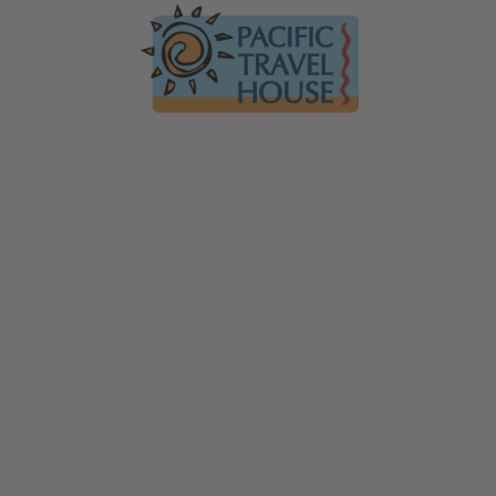
Australien
Ko
Australien im Überblick
Üb
Neuseeland
Neuseeland im Überblick
Mi
Hawaii
Hawaii im Überblick
Gä
F
Tauchen