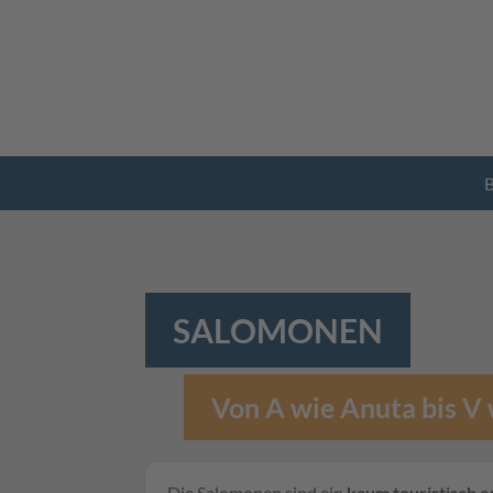
B
SALOMONEN
Von A wie Anuta bis V
Die Salomonen sind ein
kaum touristisch e