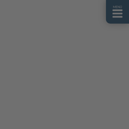
MENÜ
ntakt
er uns
niguides
stebuch
AQ