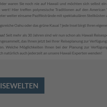
Oder waren Sie noch nie auf Hawaii und möchten sich selbst e
 wert! Hier treffen polynesische Traditionen auf den American W
ter weiter einsame Pazifikstrände mit spektakulären Steilküsten
sreiche Oahu oder das grüne Kauai ? jede Insel birgt Ihren eigene
aus!
Seit mehr als 30 Jahren sind wir nun schon als Hawaii Reisespezi
gesammelt, das Ihnen jetzt bei Ihrer Reiseplanung zur Verfügung s
en. Welche Möglichkeiten Ihnen bei der Planung zur Verfügung
ich natürlich auch jederzeit an unsere Hawaii Experten wenden!
EISEWELTEN