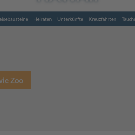
eisebausteine
Heiraten
Unterkünfte
Kreuzfahrten
Tauch
wie Zoo