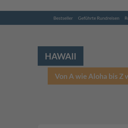
Bestseller
Geführte Rundreisen
R
HAWAII
Von A wie Aloha bis Z 