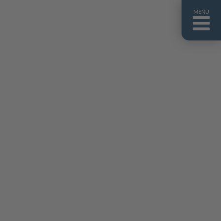
MENÜ
ntakt
er uns
niguides
stebuch
AQ