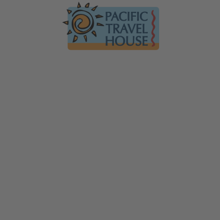
Australien
Ko
Australien im Überblick
Üb
Neuseeland
Neuseeland im Überblick
Mi
Hawaii
Hawaii im Überblick
Gä
F
Tauchen