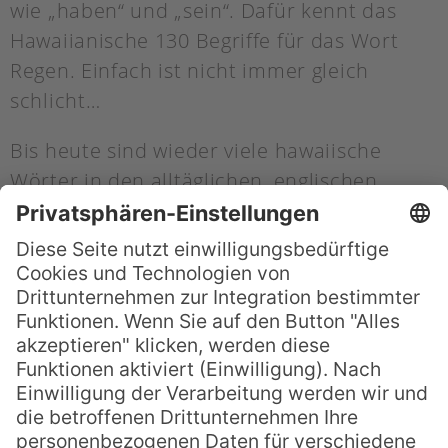
wie „haben“ und „sein“. Dafür kennt das
Hawaiianische 130 Begriffe für das Wort
Regen. Einfach ist nicht immer gleich
schlicht…
Bis heute sind wieder viele hawaiische
Wörter in den alltäglichen, englischen
Sprachgebrauch aufgenommen worden
und für einen Besuchenden ist es sicherlich
nützlich, ein paar davon schon mal gehört
oder gelesen zu haben. Eines kennen wir
fast alle: „wiki“ wie Wikipedia. Es heißt
„schnell“. Auch „kanaka“ ist bekannt,
allerdings in einem deformierten Sinn als
„Kanake“. Eigentlich bedeutet es einfach