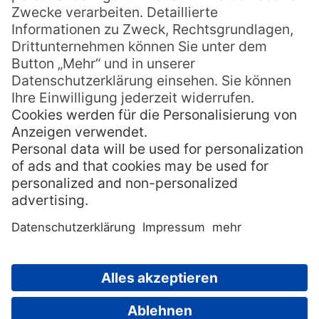
nur „Mensch“ oder „Ureinwohner“.
Hier eine Liste mit den
wichtigsten Wörtern, die
Ihnen im Alltag auf Hawaii
begegnen können:
ʻae
Ja
ala
Straße, Weg
Hallo!, Willkommen!, Auf Wi
aloha
edersehen!, Mach’s gut!