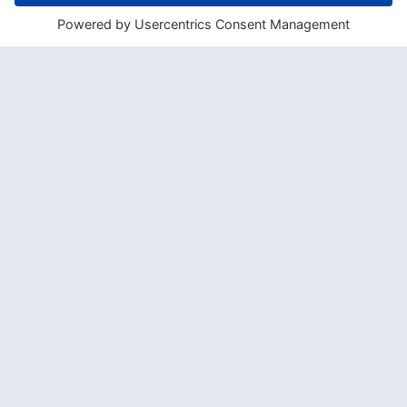
ʻaʻole
Nein
hale
Haus, Gebäude, Saal
hana
Arbeit
haole
Fremder, Weißer
Tempelanlage, religiöse Stä
heiau
tte
hele mai
Aufforderung: Komm her!
holoholo
gehen
Sammelbegriff aller hawaiis
hula
chen Tänze, von Gesang b