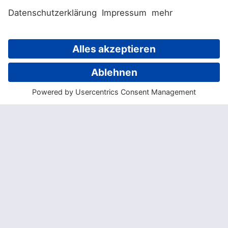
Restaurants, Bäckerei, Supermarkt, dem
Yachtclub und natürlich dem Resort
Zentrum. Auf der Insel gibt es jede Menge
Wanderwege, welche zu tollen
Aussichtspunkten oder verlassenen
Stränden führen.
Auf Hamilton Island sind keine Autos
zugelassen
, weshalb es ein sehr gut
ausgebautes Bussystem, bestehend aus 3
Linien, gibt. Diese
Busse sind für alle Gäste
kostenlos nutzbar
. Alternativ kann man
sich ein Golfcar für 90 AUD pro Tag mieten.
Mit diesen Buggies ist man flexibel und
kann auf eigene Faust die Insel erkunden