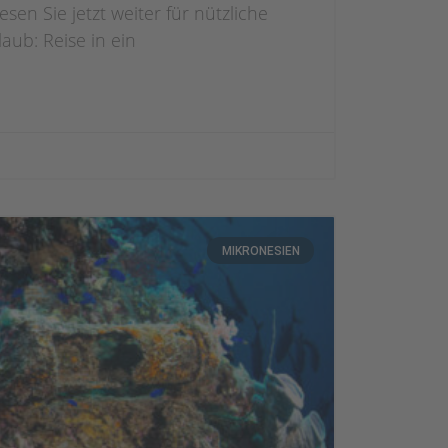
n Sie jetzt weiter für nützliche
aub: Reise in ein
MIKRONESIEN