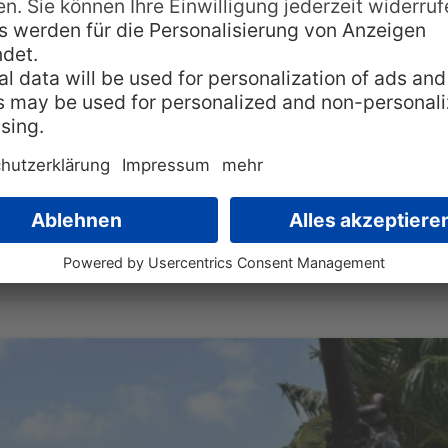
p, Palau, Samoa und Fidschi im Apri
nge in unseren Köpfen, und das Pacific Travel House ha
 den Wünschen über die Planung und die Durchführung 
ass bei den vielen
r