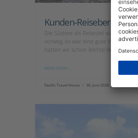
Kunden-Reisebericht: Ya
Die Südsee als Reiseziel war schon la
vorweg, es war eine gute Wahl, von
hatten wir schon leichte Bedenken, d
MEHR LESEN »
Pacific Travel House
30. Juni 2026
1 Kommenta