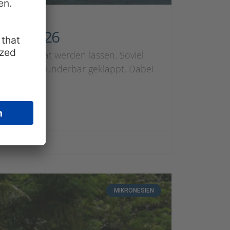
l/Mai 2026
t es Realität werden lassen. Soviel
hat alles wunderbar geklappt. Dabei
MIKRONESIEN