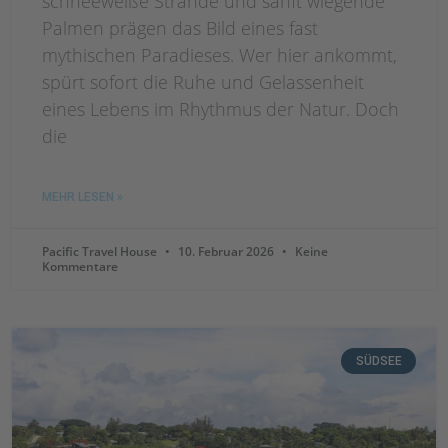
schneeweiße Strände und sanft wiegende
Palmen prägen das Bild eines fast
mythischen Paradieses. Wer hier ankommt,
spürt sofort die Ruhe und Gelassenheit
eines Lebens im Rhythmus der Natur. Doch
die
MEHR LESEN »
Pacific Travel House
10. Februar 2026
Keine
Kommentare
SÜDSEE