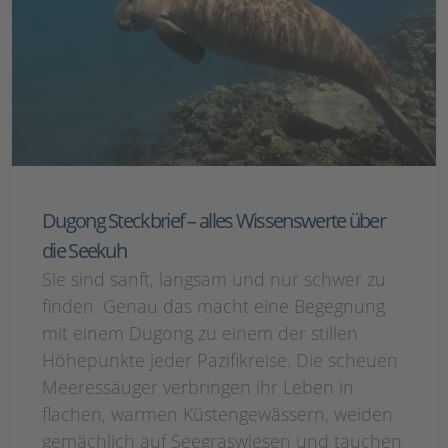
Dugong Steckbrief – alles Wissenswerte über
die Seekuh
Sie sind sanft, langsam und nur schwer zu
finden. Genau das macht eine Begegnung
mit einem Dugong zu einem der stillen
Höhepunkte jeder Pazifikreise. Die scheuen
Meeressäuger verbringen ihr Leben in
flachen, warmen Küstengewässern, weiden
gemächlich auf Seegraswiesen und tauchen