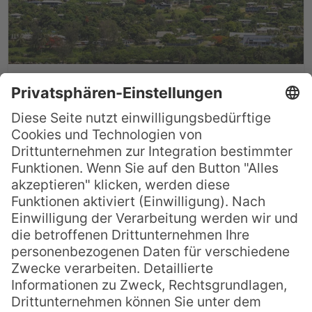
Sehenswürdigkeiten in und um Luganville /
Vanuatu
Luganville ist die zweitgrößte Stadt des
Inselstaats Vanuatu und das Zentrum der
Provinz Sanma. Sie befindet sich auf der
Insel Espiritu Santo und begeistert ihre
Besucher mit einer herrlichen Mischung aus
Historie und Inselromantik. Im Zweiten
Weltkrieg diente die Insel als strategische
Basis für die amerikanischen Streitkräfte.
Heute hat sie