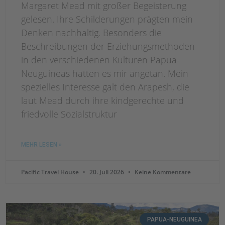
Margaret Mead mit großer Begeisterung
gelesen. Ihre Schilderungen prägten mein
Denken nachhaltig. Besonders die
Beschreibungen der Erziehungsmethoden
in den verschiedenen Kulturen Papua-
Neuguineas hatten es mir angetan. Mein
spezielles Interesse galt den Arapesh, die
laut Mead durch ihre kindgerechte und
friedvolle Sozialstruktur
MEHR LESEN »
Pacific Travel House
20. Juli 2026
Keine Kommentare
PAPUA-NEUGUINEA