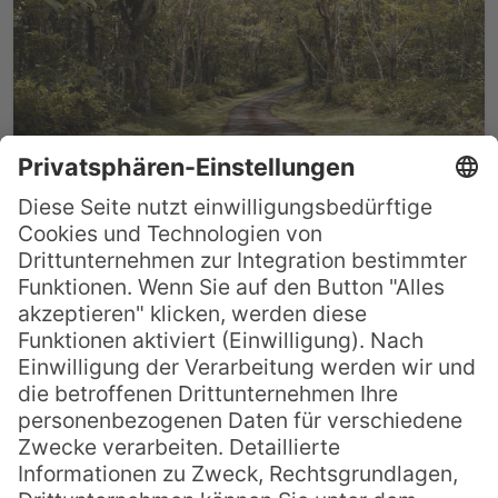
Der Varirata Nationalpark in Papua Neuguinea
Der Variata Nationalpark in Papua
Neuguinea ist ein Traum für alle, die das
Abenteuer in freier Natur lieben! Nur etwa
45 Minuten Fahrzeit von Port Moresby
entfernt, betritt man hier unberührte Natur
und erlebt Papuas einzigartige Flora und
Fauna hautnah. Der Varirata National Park
ist Papua Neuguineas erster und damit