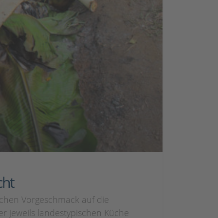
cht
lichen Vorgeschmack auf die
r jeweils landestypischen Küche