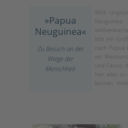
Wild, ursprü
»Papua
Neuguinea.
Neuguinea«
wildverwachs
lebt ein Gro
nach Papua k
Zu Besuch an der
wir Westeuro
Wiege der
und Fauna, di
Menschheit
hier alles z
kennen. Wel