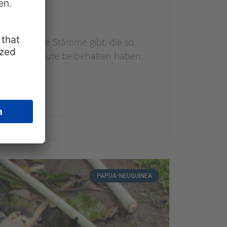
che indigene Stämme gibt, die so
weise bis heute beibehalten haben.
t, die im
PAPUA-NEUGUINEA