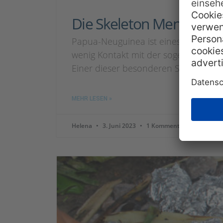
Die Skeleton Men in Pa
Papua-Neuguinea ist eines der wenig
wenig Kontakt mit der sogenannten „Z
Einer dieser besonderen Stämme sin
MEHR LESEN »
Helena
3. Juni 2023
1 Kommentar