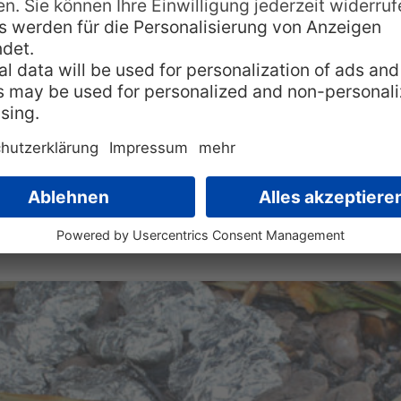
pua-Neuguinea
en Länder auf der Welt, in dem es noch immer zahlrei
ivilisation“ haben, dass sie ihre ursprüngliche Lebens
d die sogenannten Chimbu, auch Skeleton Men genann