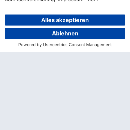
Hier auf der Insel Malaita scheint an vielen
Orten die Zeit stehen geblieben zu sein.
Sitten und Gebräuche haben sich seit den
letzten zweihundert Jahren nur wenig
verändert. Lohnenswert ist auf jeden Fall
ein Ausflug zur Hauptstadt Auki, die vom
Bungalow nur etwa 40 Bootsminuten
entfernt liegt. Auch Tauchen, Schnorcheln
und Schwimmen in der wunderschönen
Langa-Langa Lagune sollte unbedingt auf