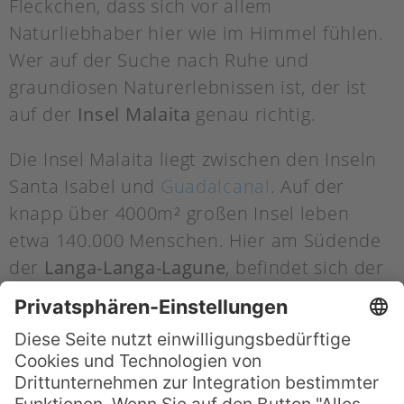
Fleckchen, dass sich vor allem
Naturliebhaber hier wie im Himmel fühlen.
Wer auf der Suche nach Ruhe und
graundiosen Naturerlebnissen ist, der ist
auf der
Insel Malaita
genau richtig.
Die Insel Malaita liegt zwischen den Inseln
Santa Isabel und
Guadalcanal
. Auf der
knapp über 4000m² großen Insel leben
etwa 140.000 Menschen. Hier am Südende
der
Langa-Langa-Lagune
, befindet sich der
Homestay Bungalow ihrer Gastgeberin
Serah Key
. Die Unterkunft ist ganz typisch
für die Salomonen: Eine einfache, auf
Stelzen erbaute Holzhütte mitten im
Wasser. Der Bungalow ist sehr einfach