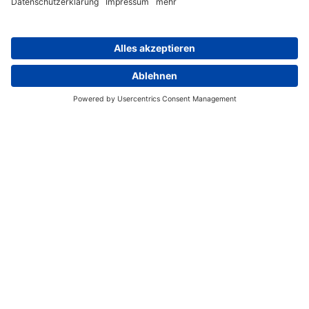
In Neukaledonien herrscht
New Caledonia Time (NCT)
.
Die zu Frankreich gehörende Inselgruppe liegt östlich der
internationalen Datumsgrenze, der Zeitunterschied beträgt
+9 Stunden während der europäischen Sommerzeit bzw.
+10 Stunden im Winter.
Neukaledonien hat ein Klima, dessen Jahreszeiten nicht
sehr ausgeprägt sind. Es herrscht ganzjährig warmes,
subtropisches Klima, das durch Passatwinde gemildert
wird. Die Monate Dezember, Januar und Februar sind die
heißesten des Jahres, der Monat August der kälteste. Es
gibt keine ausgeprägte Trockenzeit, die
beste Reisezeit für
Neukaledonien sind die Monate September bis
November
mit geringem Niederschlagsrisiko und
angenehme Temperaturen von tagsüber durchschnittlich
23 Grad. Die Hurrikansaison erstreckt sich von November
bis März.