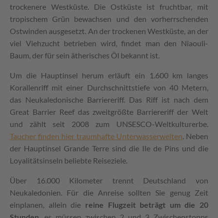
trockenere Westküste. Die Ostküste ist fruchtbar, mit
tropischem Grün bewachsen und den vorherrschenden
Ostwinden ausgesetzt. An der trockenen Westküste, an der
viel Viehzucht betrieben wird, findet man den Niaouli-
Baum, der für sein ätherisches Öl bekannt ist.
Um die Hauptinsel herum erläuft ein 1.600 km langes
Korallenriff mit einer Durchschnittstiefe von 40 Metern,
das Neukaledonische Barriereriff. Das Riff ist nach dem
Great Barrier Reef das zweitgrößte Barriereriff der Welt
und zählt seit 2008 zum UNSESCO-Weltkulturerbe.
Taucher finden hier traumhafte Unterwasserwelten
. Neben
der Hauptinsel Grande Terre sind die Ile de Pins und die
Loyalitätsinseln beliebte Reiseziele.
Über 16.000 Kilometer trennt Deutschland von
Neukaledonien. Für die Anreise sollten Sie genug Zeit
einplanen, allein die
reine Flugzeit beträgt um die 20
Stunden
, es müssen zwischen 2 und 3 Zwischenstopps