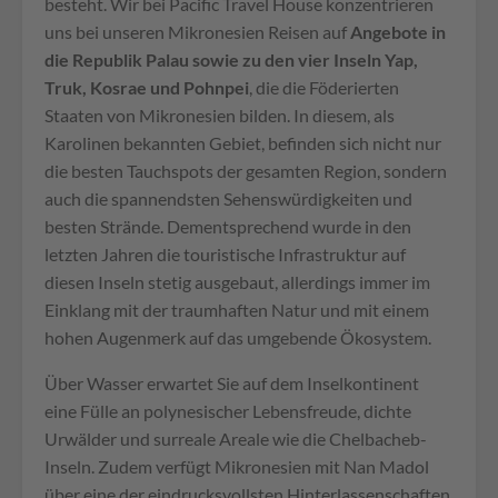
besteht. Wir bei Pacific Travel House konzentrieren
uns bei unseren Mikronesien Reisen auf
Angebote in
die Republik Palau sowie zu den vier Inseln Yap,
Truk, Kosrae und Pohnpei
, die die Föderierten
Staaten von Mikronesien bilden. In diesem, als
Karolinen bekannten Gebiet, befinden sich nicht nur
die besten Tauchspots der gesamten Region, sondern
auch die spannendsten Sehenswürdigkeiten und
besten Strände. Dementsprechend wurde in den
letzten Jahren die touristische Infrastruktur auf
diesen Inseln stetig ausgebaut, allerdings immer im
Einklang mit der traumhaften Natur und mit einem
hohen Augenmerk auf das umgebende Ökosystem.
Über Wasser erwartet Sie auf dem Inselkontinent
eine Fülle an polynesischer Lebensfreude, dichte
Urwälder und surreale Areale wie die Chelbacheb-
Inseln. Zudem verfügt Mikronesien mit Nan Madol
über eine der eindrucksvollsten Hinterlassenschaften