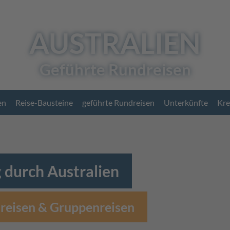
AUSTRALIEN
Geführte Rundreisen
en
Reise-Bausteine
geführte Rundreisen
Unterkünfte
Kre
 durch Australien
reisen & Gruppenreisen