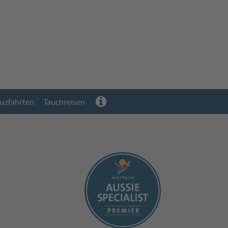
uzfahrten
Tauchreisen