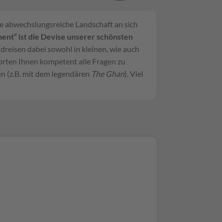
ie abwechslungsreiche Landschaft an sich
nt“ ist die Devise
unserer schönsten
reisen dabei sowohl in kleinen, wie auch
worten Ihnen kompetent alle Fragen zu
n (z.B. mit dem legendären
The Ghan
). Viel
, um den
den!