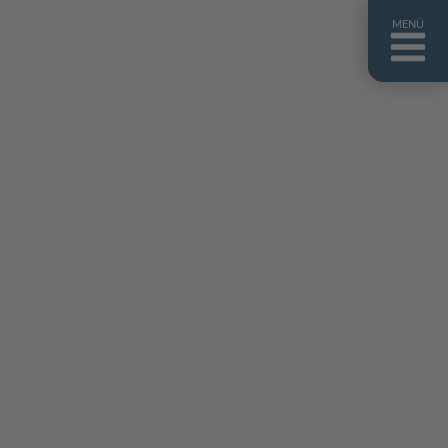
MENÜ
ntakt
er uns
niguides
stebuch
AQ