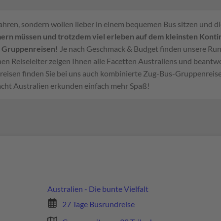
fahren, sondern wollen lieber in einem bequemen Bus sitzen und d
ern müssen und trotzdem viel erleben auf dem kleinsten Kontine
n Gruppenreisen!
Je nach Geschmack & Budget finden unsere Rund
en Reiseleiter zeigen Ihnen alle Facetten Australiens und beant
eisen finden Sie bei uns auch kombinierte Zug-Bus-Gruppenreise
ht Australien erkunden einfach mehr Spaß!
Australien - Die bunte Vielfalt
27 Tage Busrundreise
Wir benötigen Ihre Zustimmung
Google Maps-Service zu la