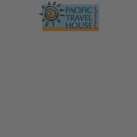
Australien
Ko
Australien im Überblick
Üb
Neuseeland
Neuseeland im Überblick
Mi
Hawaii
Hawaii im Überblick
Gä
F
Tauchen