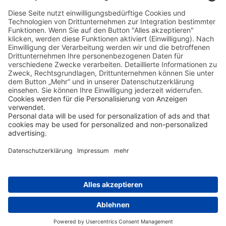
Resortkomfort mit der Vielfalt Hawaiis – ein modernes
Kreuzfahrtschiff, das die Inselwelt intensiv erlebbar
macht und dabei ganz im Zeichen amerikanischer
Gastfreundschaft steht.
8 Tage Inseln Hawaiis