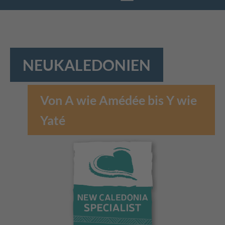
NEUKALEDONIEN
Von A wie Amédée bis Y wie
Yaté