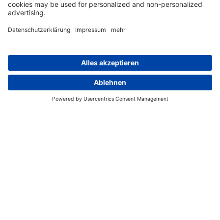
Tauchreisen
Taucher finden um Neukaledonien das größte Riff der Welt
sowie erstklassige Tauchbedingungen, die jedes Jahr mehr
Taucher an dieses weit entlegene Reiseziel locken. Entdecken
Sie hier alle von uns extra für Tauchsportler
zusammengestellte Angebote für Neukaledonien!
Praktische Reiseinfos
Gut informiert in Ihren Neukaledonien Urlaub! In unserem
Infoüberblick erfahren Sie mehr über Land, Leute & Sprache
der zur Frankreich gehörenden Inselgruppe. Daneben geben
wir hilfreiche Infos zu Prepaid Karten, Überlandfahrten,
Notfällen & mehr.