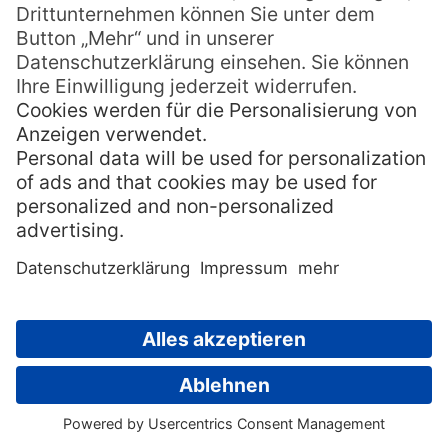
mittels dem “google translator” am
hoteleigenen Computer, was aber zuweilen
recht mühsam und aufwändig war, auch
weil der gebrauchte Computer immer
wieder abstürzte. So konnte ich ihnen auch
beispielsweise nie ganz klar machen, dass
ich gerne ein Fahrrad oder Mountain-Bike
leihen würde – irgendwie hatten sie dies
nicht so richtig verstanden, was ich damit
genau meinte.
So bekam ich denn auch kein Fahrrad zum
Ausleihen dort, hatte aber meistens
trotzdem Glück, da mich regelmäßig
Einheimische – und einmal sogar auch die
örtliche Gendamerie – mitnahmen mit