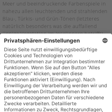
Meer und beeindruckende Farbenspiele in
nahezu allen leuchtenden und strahlenden
Blau-, Türkis- und Grün-Tönen (letzteres
natürlich besonders was die auffallend
üppige Vegetation im Inselinnern betrifft).
Leider musste ich dann bei meinem Resort
auf Ouvea feststellen, dass kaum einer der
Mitarbeiter bzw. Familienangehörigen dort
überhaupt (wenigstens etwas) Englisch
sprach und es somit, da ich
bedauerlicherweise selbst kein Franzözisch
gelernt habe bzw. spreche, massive und
nachhaltige Verständigungsschwierigkeiten
gab. Wir lösten diese Problematik dann v.a.