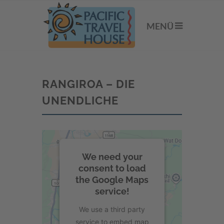
MENÜ
RANGIROA – DIE
UNENDLICHE
We need your
consent to load
the Google Maps
service!
We use a third party
service to embed map