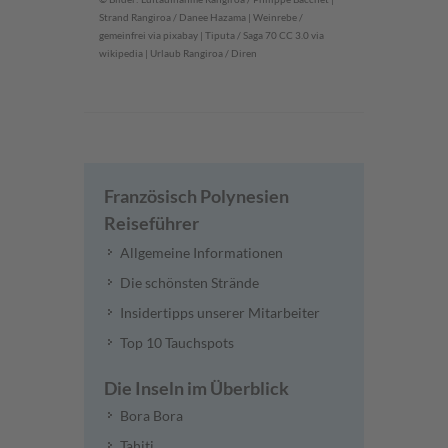
Strand Rangiroa / Danee Hazama | Weinrebe /
gemeinfrei via pixabay | Tiputa / Saga 70 CC 3.0 via
wikipedia | Urlaub Rangiroa / Diren
Französisch Polynesien
Reiseführer
Allgemeine Informationen
Die schönsten Strände
Insidertipps unserer Mitarbeiter
Top 10 Tauchspots
Die Inseln im Überblick
Bora Bora
Tahiti