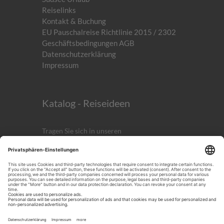
Reiselinks
Kontakt & Buchung
EU Pauschalreise Richtlinie 2015 / 2302
Geschäftsbedingungen AGB
Datenschutzerklärung
Impressum
Katalog - Reiseideen
Tragen Sie sich in unseren
kostenlosen
Newsletter
ein!
Anmelden
ICH AKZEPTIERST DIE
DATENSCHUTZERKLÄRUNG.