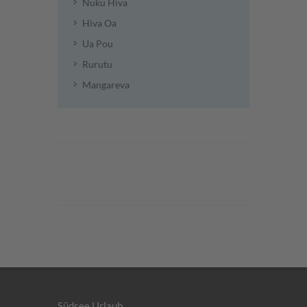
Nuku Hiva
Hiva Oa
Ua Pou
Rurutu
Mangareva
Südsee Urlaub