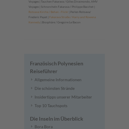
Voyages | Tauchen Fakarava / Gilles Diraimondo, AMV
Voyages | Schnorcheln Fakarava / Philippe Bacchet |
Rotoava Kirche / Behan - Flickr
| Perlen Rotoava/
Frederic Payet |
Fakarava Straße / Harry and Rowena
Kennedy
| Biosphäre / Gregoire Le Bacon
Französisch Polynesien
Reiseführer
Allgemeine Informationen
Die schönsten Strände
Insidertipps unserer Mitarbeiter
Top 10 Tauchspots
Die Inseln im Überblick
Bora Bora