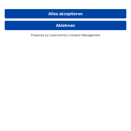
Ihr Transfer holt Sie am Flughafen ab und bringt
Sie ins
Hotel Intercontinental Tahiti
, wo Sie eine
Nacht verbringen werden. Für Sie haben wir ein
wunderschönes
Ocean View Zimmer inklusive
Frühstück
vorgesehen. Nach Ihrem erholsamen
Aufenthalt bringt Sie ein Transfer zum Flughafen,
von wo aus Sie Ihren Flug von Papeete nach
Raiatea antreten.
Tag 3
Flug von Papeete nach Raiatea mit Air Tahiti