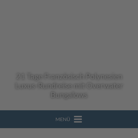
21 Tage Französisch Polynesien
Luxus-Rundreise mit Overwater
Bungalows
MENÜ