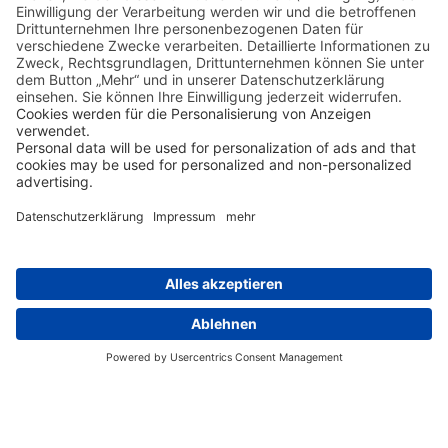
Tag 2 - 4
Hotel Royal Tahitien / Tahiti -
2 Nächte
Ein Transfer holt Sie am Flughafen in Papeete ab
und bringt Sie in das
Hotel Royal Tahitien,
wo Sie
2
Nächte
in einem Standard Zimmer inkl.
Frühstück verbringen.