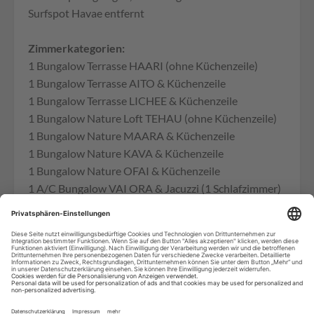
Surfspot Havae entfernt
Zimmerkategorien:
1 Bungalow Terrasse HAARI (ohne Küchenzeile)
1 Bungalow Terrasse AITO & Küchenzeile
1 Bungalow Terrasse LICHEE & Küchenzeile
1 Bungalow Nature Loft TEHAU (ohne Küchenzeile)
1 Bungalow Nature MAARA & Küchenzeile
1 Bungalow Nature KAVA & Küchenzeile
1 Bungalow Nature OFAI & Küchenzeile
1 A/C Bungalow VAI ORA & Jacuzzi (1 Schlafzimmer)
1 A/C Bungalow VAI ITI & Jacuzzi (1 Schlafzimmer)
1 A/C Bungalow VAI HERE & Jacuzzi (2 Schlafzimmer)
Check-in 15:00 Check-out 12:00
Aktivitäten und Angebote (teilweise gegen
Gebühr):