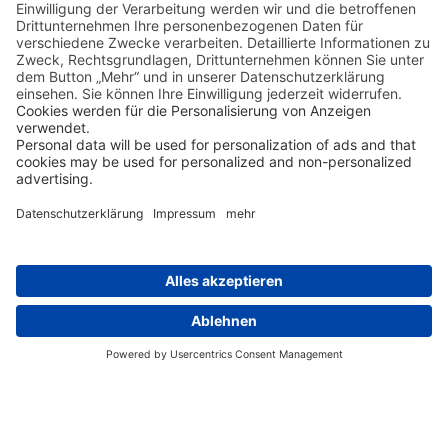
Tag 6
Flug von Honolulu/Hawaii nach
Rarotonga/Cook Inseln mit Hawaiian
Airlines.
Weitere Stationen der
Reise ansehen