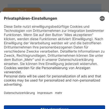
Tag 5
Inlandsflug von Lihue/Kauai nach
Kahului/Maui mit Hawaiian Airlines.
Weitere Stationen der
Reise ansehen